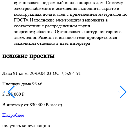
организовать подземный ввод с опоры в дом. Систему
электроснабжения и освещения выполнить скрыто в
конструкциях пола и стен с применением материалов по
ГОСТу. Наполнение электрощита выполнить в
соответствии с распределением групп
энергопотребления. Организовать контур повторного
заземления. Розетки и выключатели приобретаются
заказчиком отдельно в цвет интерьера
похожие
проекты
Лава 91 кв.м. 20ЧА04.03-ОС-7,5х9,4-91
О
Площадь дома 95 м²
П
←
→
2 185 000 ₽
2
В ипотеку от 830 300 ₽/ месяц
В
Подробнее
получить
консультацию