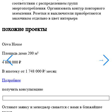
соответствии с распределением групп
энергопотребления. Организовать контур повторного
заземления. Розетки и выключатели приобретаются
заказчиком отдельно в цвет интерьера
похожие
проекты
Oiwa House
В
Площадь дома 200 м²
П
←
→
4 600 000 ₽
3
В ипотеку от 1 748 000 ₽/ месяц
В
Подробнее
получить
консультацию
Оставьте заявку и менеджер свяжется с вами в ближайшее
время